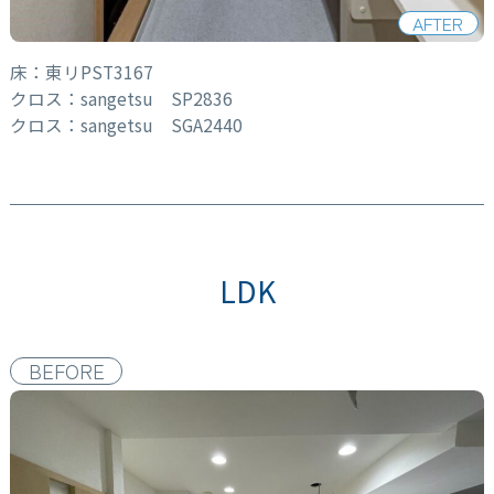
AFTER
床：東リPST3167
クロス：sangetsu SP2836
クロス：sangetsu SGA2440
LDK
BEFORE