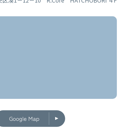
湊1－12－10 R.Core HATCHOBORI ４F
Google Map