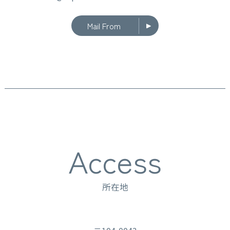
Mail From
Access
所在地