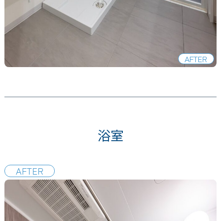
AFTER
浴室
AFTER