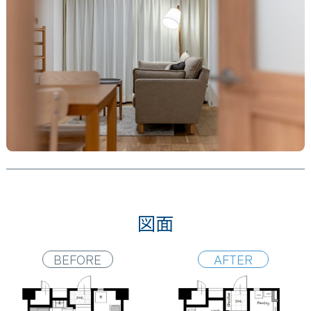
図面
BEFORE
AFTER