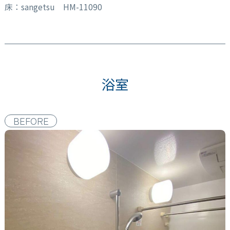
床：sangetsu HM-11090
浴室
BEFORE