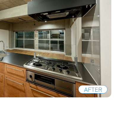
AFTER
。