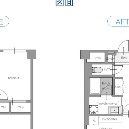
図面
E
AF